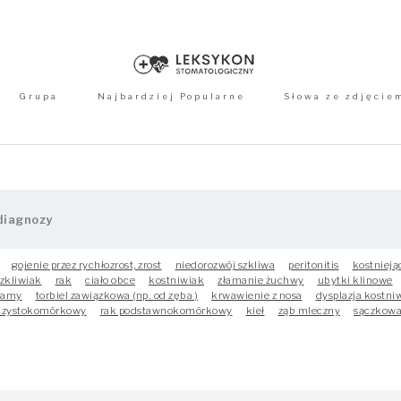
Grupa
Najbardziej Popularne
Słowa ze zdjęcie
gojenie przez rychłozrost, zrost
niedorozwój szkliwa
peritonitis
kostnieją
zkliwiak
rak
ciało obce
kostniwiak
złamanie żuchwy
ubytki klinowe
 jamy
torbiel zawiązkowa (np. od zęba )
krwawienie z nosa
dysplazja kostni
lczystokomórkowy
rak podstawnokomórkowy
kieł
ząb mleczny
sączkowa