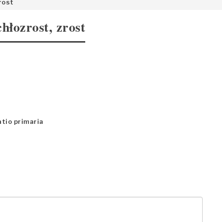
rost
hłozrost, zrost
atio primaria