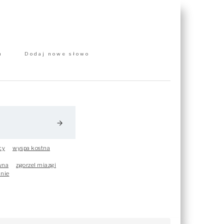
m
Dodaj nowe słowo
arrow_forward
cy
wyspa kostna
wna
zgorzel miazgi
nie