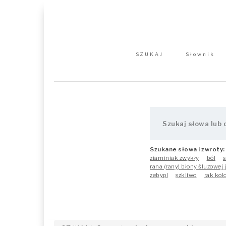
SZUKAJ
Słownik
Szukane słowa i zwroty:
ziarniniak zwykły
ból
s
rana (rany) błony śluzowej
zebypl
szkliwo
rak ko