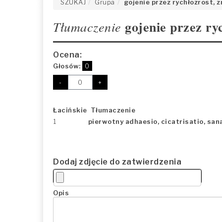
SZUKAJ
Grupa
gojenie przez rychłozrost, z
gojenie przez ryc
Tłumaczenie
Ocena:
Głosów:
0
-
+
Łacińskie Tłumaczenie
1
pierwotny adhaesio, cicatrisatio, san
Dodaj zdjęcie do zatwierdzenia
Opis