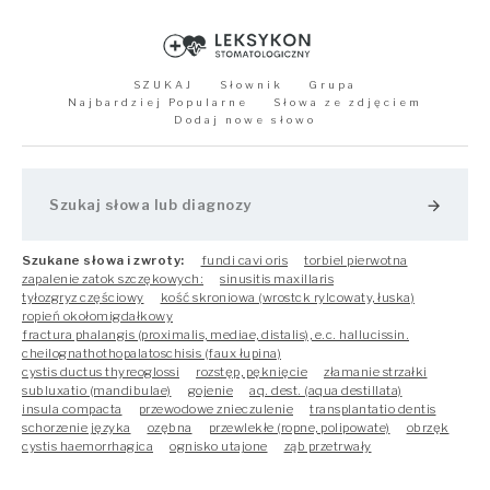
SZUKAJ
Słownik
Grupa
Najbardziej Popularne
Słowa ze zdjęciem
Dodaj nowe słowo
arrow_forward
Szukane słowa i zwroty:
fundi cavi oris
torbiel pierwotna
zapalenie zatok szczękowych:
sinusitis maxillaris
tyłozgryz częściowy
kość skroniowa (wrostck rylcowaty, łuska)
ropień okołomigdałkowy
fractura phalangis (proximalis, mediae, distalis), e.c. hallucissin.
cheilognathothopalatoschisis (faux łupina)
cystis ductus thyreoglossi
rozstęp, pęknięcie
złamanie strzałki
subluxatio (mandibulae)
gojenie
aq. dest. (aqua destillata)
insula compacta
przewodowe znieczulenie
transplantatio dentis
schorzenie języka
ozębna
przewlekłe (ropne, polipowate)
obrzęk
cystis haemorrhagica
ognisko utajone
ząb przetrwały