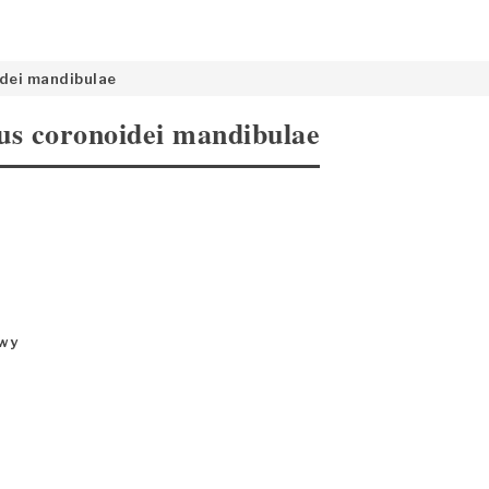
dei mandibulae
us coronoidei mandibulae
hwy