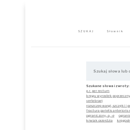
SZUKAJ
Słownik
Szukane słowa i zwroty:
p.r. per rectum
kręgu wyrostek poprzeczny 
vertebrae)
rozszczep wargi, szczęki i 
fractura parietis anterioris
ograniczony,-a, -e
ograni
krwiak osierdzia
kręgosł