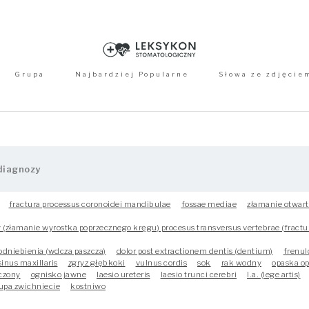
Grupa
Najbardziej Popularne
Słowa ze zdjęcie
fractura processus coronoidei mandibulae
fossae mediae
złamanie otwart
(złamanie wyrostka poprzecznego kręgu) procesus transversus vertebrae (fractur
podniebienia (wdcza paszcza)
dolor post extractionem dentis (dentium)
frenul
 sinus maxillaris
zgryz głębkoki
vulnus cordis
sok
rak wodny
opaska o
czony
ognisko jawne
laesio ureteris
laesio trunci cerebri
l.a. (lege artis)
upa zwichniecie
kostniwo