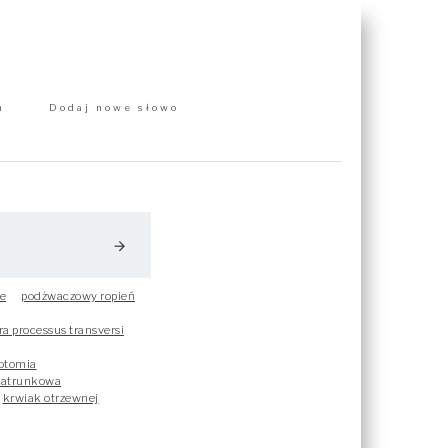
m
Dodaj nowe słowo
arrow_forward
e
podżwaczowy ropień
a processus transversi
otomia
patrunkowa
krwiak otrzewnej