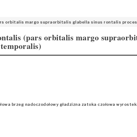
ars orbitalis margo supraorbitalis glabella sinus rontalis proc
ontalis (pars orbitalis margo supraorbit
 temporalis)
dołowa brzeg nadoczodołowy gładzizna zatoka czołowa wyrostek