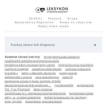
SZUKAJ
Słownik
Grupa
Najbardziej Popularne
Słowa ze zdjęciem
Dodaj nowe słowo
arrow_forward
Szukane słowa i zwroty:
emphysema subcutaneum
luxatio articulationis acromioclavicularis
drożdżyca błony śluzowej jamy ustnej
empyema sinus maxillaris
rozejście brzegów
zapalenie wlóknikowe
contusio metacarpi
krwotok z
pełne, całkowite złamanie
przemywanie
dehiscentia vulneris
rana przenikająca
ossis ilii
gangraena pulpae (clausa, partialis, totalis)
złamanie guza szczęki po stronie ...
lymphangiitis
os temporale
Tct., T-ra (Tinctura)
dens incisivus
sialolithiasis (e.c. glandulae submandibularis)
tamponada cordis
ostry, -a, -e (ostre zapalenie)
torbiel krwotoczna (np. żuchwy)
brak, ubytek
leukoplakia, leukokeratosis