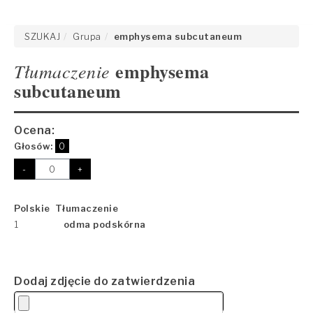
SZUKAJ
Grupa
emphysema subcutaneum
emphysema
Tłumaczenie
subcutaneum
Ocena:
Głosów:
0
-
+
Polskie Tłumaczenie
1
odma podskórna
Dodaj zdjęcie do zatwierdzenia