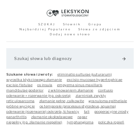
SZUKAJ
Słownik
Grupa
Najbardziej Popularne
Słowa ze zdjęciem
Dodaj nowe słowo
arrow_forward
Szukane słowa i zwroty:
eliminatio sulturae (suturarum)
wyrostka kłykciowego złamanie
excisio mucosae hypertrophicae
excisio fistulae
os insula
empyema sinus maxillaris
mandibulae posterior
z wklinowaniem złamanie
contusio
oderwanie = rozerwanie (np. oskrzela)
ziarniniak zwykły
reticulosarcoma
złamanie pełne, całkowite
granuloma epitheliale
próbne wycięcie
os temporale (processus styloideus, squama)
oderwanie (rozerwanie) oskrzela, tchawicy
tali
pooperacyjne zrosty
panarthritis
złamanie okołostawowe
napar
niepełny (np. złamanie niepełne)
lymphangioma
policzka ropień