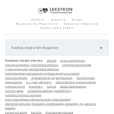
SZUKAJ
Słownik
Grupa
Najbardziej Popularne
Słowa ze zdjęciem
Dodaj nowe słowo
arrow_forward
Szukane słowa i zwroty:
drenaż
unieruchomienie
pneumocephalon, pneumatocephalus
upojenie alkoholowe
cystis gingivalis (peridontalis lateralis)
haematemewypatroszenie (wyłuszczenie) enucleatio
fractura spiralis
wyłuszczenie (wypatroszenie)
hemianopsia
septicaemia
p. v. (per vaginam)
febris hectica (consumptiva)
contusio renis
krwotok z
vulnus
woda destylowana
functio laesa
nowotwór złośliwy (półzłośliwy)
pulpitis chronica ulcerosa
kość piszczelowa (złamanie kości piszczelowej)
złamanie paliczka (bliższego, środkowego, dalszego), np. palucha
lewego
caries incipiens
punctio
choroba ogniskowa