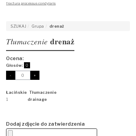
fractura processus condylaris
SZUKAJ
Grupa
drenaż
drenaż
Tłumaczenie
Ocena:
Głosów:
0
-
+
Łacińskie Tłumaczenie
1
drainage
Dodaj zdjęcie do zatwierdzenia