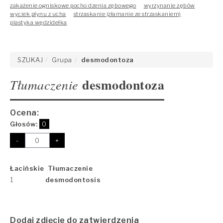
zakażenie ogniskowe pocho dzenia zębowego
wyrzynanie zębów
wyciek płynu z ucha
strzaskanie (złamanie ze strzaskaniem)
plastyka wędzidełka
SZUKAJ
Grupa
desmodontoza
desmodontoza
Tłumaczenie
Ocena:
Głosów:
0
-
+
Łacińskie Tłumaczenie
1
desmodontosis
Dodaj zdjęcie do zatwierdzenia