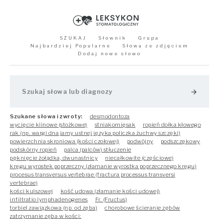
SZUKAJ
Słownik
Grupa
Najbardziej Popularne
Słowa ze zdjęciem
Dodaj nowe słowo
arrow_forward
Szukane słowa i zwroty:
desmodontoza
wycięcie klinowe (stożkowe)
stniakomięsak
ropień dołka kłowego
rak (np. wargi dna jamy ustnej języka policzka żuchwy szczęki)
powierzchnia skroniowa (kości czołowej)
podwójny
podszczękowy
podskórny ropień
palca (palców) stłuczenie
pęknięcie żołądka, dwunastnicy
niecałkowite (częściowe)
kręgu wyrostek poprzeczny (złamanie wyrostka poprzecznego kręgu)
procesus transversus vertebrae (fractura processus transversi
vertebrae)
kości kulszowej
kość udowa (złamanie kości udowej)
infiltratio lymphadenogenes
Fr. (Fructus)
torbiel zawiązkowa (np. od zęba)
chorobowe ścieranie zębów
zatrzymanie zęba w kości: