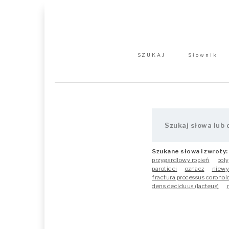
SZUKAJ
Słownik
Szukane słowa i zwroty:
przygardlowy ropień
poly
parotidei
oznacz
niewy
fractura processus coronoi
dens deciduus (lacteus)