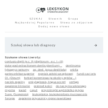
SZUKAJ
Słownik
Grupa
Najbardziej Popularne
Słowa ze zdjęciem
Dodaj nowe słowo
arrow_forward
Szukane słowa i zwroty:
contusio digiti (e.c. II) (digitorum - e.c. I—III)
dolor post extractionem dentis (dentium)...
dentinoma
tyłozgryz rzekomy
aq. dest. (aqua destillata)
orbita
paries orbitae superior
ropniak zatoki szczękowej
fundi cavi oris
Ol. (Oleum)
torbiel korzeniowa (w okolicy zębów ...)
naciek zapalny
ankyloglossis, lingua accret
vertigo
zapalenie ślinianki
przerost kości
do naczynia szklanego
myoma
kwiat
caput
przyrośnięte wędzidelko języka
Susp. (Suspensio)
leukoplakia, leukokeratosis mucosae oris
forceps
zapalenie przyusznicy ropne nawrotowe