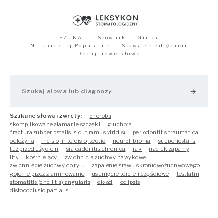
SZUKAJ
Słownik
Grupa
Najbardziej Popularne
Słowa ze zdjęciem
Dodaj nowe słowo
arrow_forward
Szukane słowa i zwroty:
choroba
skomplikowane złamanie szczęki
głuchota
fractura subperiostalis (sicut ramus viridis)
periodontitis traumatica
odleżyna
incisio, intercisio, sectio
neurofibroma
subperiostalis
tuż przed użyciem
sialoadenitis chronica
rak
naciek zapalny
lity
kostniejący
zwichnicie żuchwy nawykowe
zwichnięcie żuchwy do tyłu
zapalenie stawu skroniowożuchwowego
gojenie przez ziarninowanie
usunięcie torbieli częściowe
testlatin
stomatitis (cheilitis) angularis
okład
eclipsis
distoocclusio partialis