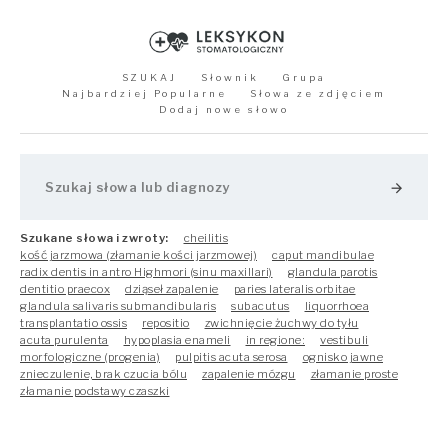
SZUKAJ
Słownik
Grupa
Najbardziej Popularne
Słowa ze zdjęciem
Dodaj nowe słowo
arrow_forward
Szukane słowa i zwroty:
cheilitis
kość jarzmowa (złamanie kości jarzmowej)
caput mandibulae
radix dentis in antro Highmori (sinu maxillari)
glandula parotis
dentitio praecox
dziąseł zapalenie
paries lateralis orbitae
glandula salivaris submandibularis
subacutus
liquorrhoea
transplantatio ossis
repositio
zwichnięcie żuchwy do tyłu
acuta purulenta
hypoplasia enameli
in regione:
vestibuli
morfologiczne (progenia)
pulpitis acuta serosa
ognisko jawne
znieczulenie, brak czucia bólu
zapalenie mózgu
złamanie proste
złamanie podstawy czaszki