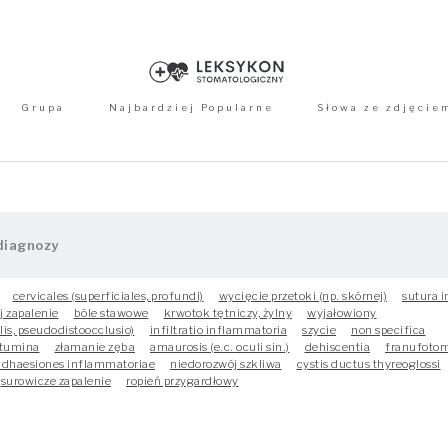
Grupa
Najbardziej Popularne
Słowa ze zdjęcie
cervicales (superficiales, profundi)
wycięcie przetoki (np. skórnej)
sutura i
j zapalenie
bóle stawowe
krwotok tętniczy, żylny
wyjałowiony
alis, pseudodistoocclusio)
infiltratio inflammatoria
szycie
non specifica
atumina
złamanie zęba
amaurosis (e.c. oculi sin.)
dehiscentia
franufotom
adhaesiones inflammatoriae
niedorozwój szkliwa
cystis ductus thyreoglossi
surowicze zapalenie
ropień przygardłowy