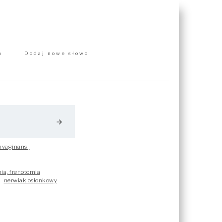
m
Dodaj nowe słowo
arrow_forward
nvaginans ,
ia, frenotomia
nerwiak osłonkowy