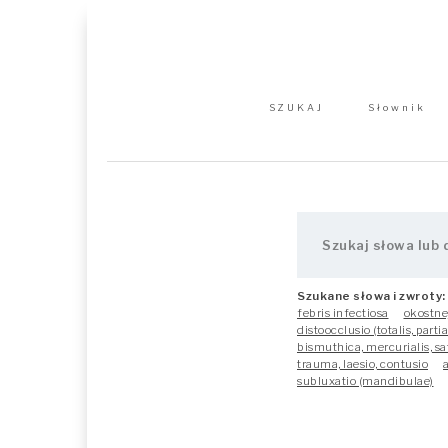
SZUKAJ
Słownik
Szukane słowa i zwroty:
febris infectiosa
okostne
distoocclusio (totalis, parti
bismuthica, mercurialis, s
trauma, laesio, contusio
subluxatio (mandibulae)