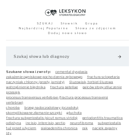
SZUKAJ
Słownik
Grupa
Najbardziej Popularne
Słowa ze zdjęciem
Dodaj nowe słowo
arrow_forward
Szukane słowa i zwroty:
cemental dysplasia
zakażenie ogniskowe pocho dzenia zębowego
fractura sclopetaria
naczyniak chłonny (prosty, jamisty)
śluzowiak, torbiel śluzowa
wstrząśnienie błędnika
fractura patellae
palców stopy stłuczenie
przesięk
procesus transversus vertebrae (fractura processus transversi
vertebrae)
choroba
brzeg nadoczodolowy (oczodo­łu)
skomplikowane złamanie szczęki
głuchota
fractura subperiostalis (sicut ramus viridis)
periodontitis traumatica
odleżyna
incisio, intercisio, sectio
neurofibroma
subperiostalis
tuż przed użyciem
sialoadenitis chronica
rak
naciek zapalny
lity