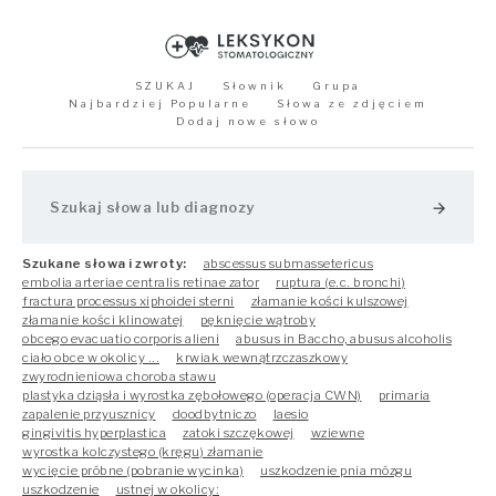
SZUKAJ
Słownik
Grupa
Najbardziej Popularne
Słowa ze zdjęciem
Dodaj nowe słowo
arrow_forward
Szukane słowa i zwroty:
abscessus submassetericus
embolia arteriae centralis retinae zator
ruptura (e.c. bronchi)
fractura processus xiphoidei sterni
złamanie kości kulszowej
złamanie kości klinowatej
pęknięcie wątroby
obcego evacuatio corporis alieni
abusus in Baccho, abusus alcoholis
ciało obce w okolicy ...
krwiak wewnątrzczaszkowy
zwyrodnieniowa choroba stawu
plastyka dziąsła i wyrostka zębołowego (operacja CWN)
primaria
zapalenie przyusznicy
doodbytniczo
laesio
gingivitis hyperplastica
zatoki szczękowej
wziewne
wyrostka kolczystego (kręgu) złamanie
wycięcie próbne (pobranie wycinka)
uszkodzenie pnia mózgu
uszkodzenie
ustnej w okolicy: