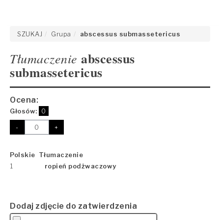
SZUKAJ
Grupa
abscessus submassetericus
abscessus
Tłumaczenie
submassetericus
Ocena:
Głosów:
0
-
+
Polskie Tłumaczenie
1
ropień podżwaczowy
Dodaj zdjęcie do zatwierdzenia