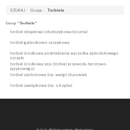
SZUKAJ
Grupa
Torbiele
"Torbiele"
Group
torbiel dziąsłowa (okołozębowa boczna)
torbiel galeczkowo-szczękowa
torbiel środkowa podniebienia wyrostka zębodołowego
szczęki
torbiel środkowa szyi (torbiel przewodu tarczowo-
językowego)
torbiel zastoinowa (np. wargi) śluzowiak
torbiel zawiązkowa (np. od zęba)
·
Polityka cookies
·
Mapa strony
© 2026