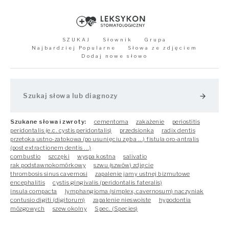
SZUKAJ
Słownik
Grupa
Najbardziej Popularne
Słowa ze zdjęciem
Dodaj nowe słowo
arrow_forward
Szukane słowa i zwroty:
cementoma
zakażenie
periostitis
peridontalis (e.c. cystis peridontalis)
przedsionka
radix dentis
przetoka ustno-zatokowa (po usunięciu zęba ...) fistula oro-antralis
(post extractionem dentis ...)
combustio
szczęki
wyspa kostna
salivatio
rak podstawnokomórkowy
szwu (szwów) zdjęcie
thrombosis sinus cavernosi
zapalenie jamy ustnej bizmutowe
encephalitis
cystis gingivalis (peridontalis fateralis)
insula compacta
lymphangioma (simplex, cavernosum) naczyniak
contusio digiti (digitorum)
zapalenie nieswoiste
hypodontia
mózgowych
szew okolny
Spec. (Species)