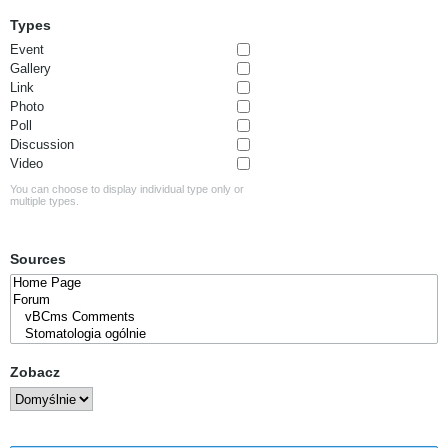
Types
Event
Gallery
Link
Photo
Poll
Discussion
Video
You can choose to display individual type only or
multiple types.
Sources
Zobacz