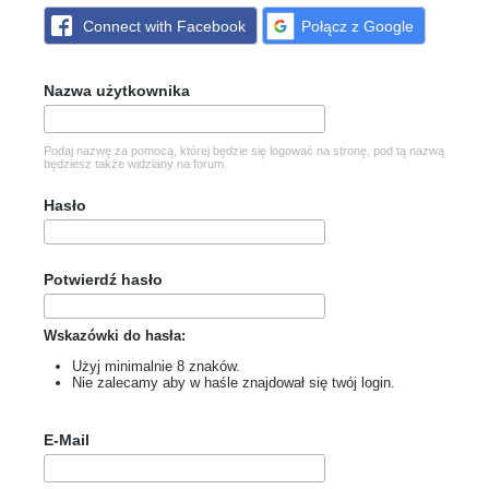
Connect with Facebook
Połącz z Google
Nazwa użytkownika
Podaj nazwę za pomocą, której będzie się logować na stronę, pod tą nazwą
będziesz także widziany na forum.
Hasło
Potwierdź hasło
Wskazówki do hasła:
Użyj minimalnie 8 znaków.
Nie zalecamy aby w haśle znajdował się twój login.
E-Mail