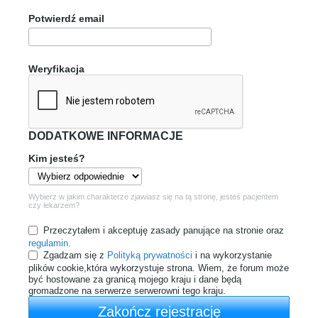
Potwierdź email
Weryfikacja
DODATKOWE INFORMACJE
Kim jesteś?
Wybierz w jakim charakterze zjawiasz się na tą stronę, jesteś pacjentem
czy lekarzem?
Przeczytałem i akceptuję zasady panujące na stronie oraz
regulamin.
Zgadzam się z
Polityką prywatności
i na wykorzystanie
plików cookie,która wykorzystuje strona. Wiem, że forum może
być hostowane za granicą mojego kraju i dane będą
gromadzone na serwerze serwerowni tego kraju.
Zakończ rejestrację