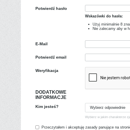
Potwierdź hasło
Wskazówki do hasła:
Użyj minimalnie 8 zn
Nie zalecamy aby w ha
E-Mail
Potwierdź email
Weryfikacja
DODATKOWE
INFORMACJE
Kim jesteś?
Wybierz odpowiednie
Wybierz w jakim charakterze zj
Przeczytałem i akceptuję zasady panujące na stron