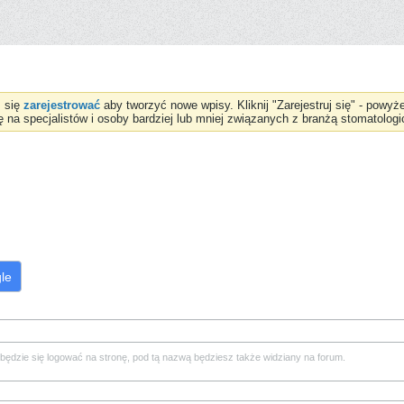
z się
zarejestrować
aby tworzyć nowe wpisy. Kliknij "Zarejestruj się" - powy
ię na specjalistów i osoby bardziej lub mniej związanych z branżą stomatologi
le
będzie się logować na stronę, pod tą nazwą będziesz także widziany na forum.