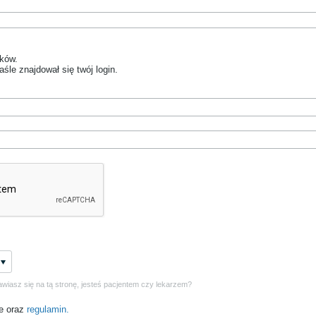
aków.
śle znajdował się twój login.
awiasz się na tą stronę, jesteś pacjentem czy lekarzem?
ie oraz
regulamin.