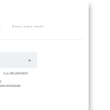
m
Dodaj nowe słowo
arrow_forward
p. v. (per vaginam)
j)
roba ogniskowa