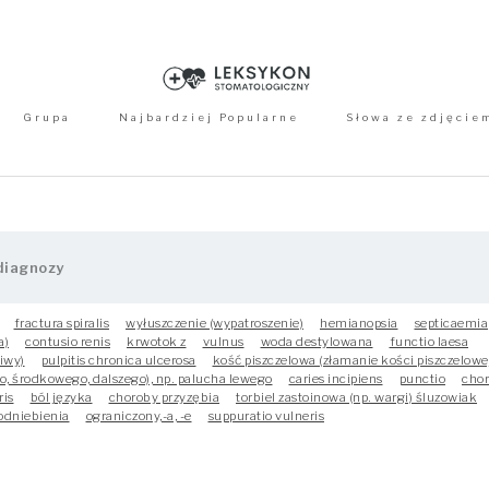
Grupa
Najbardziej Popularne
Słowa ze zdjęcie
fractura spiralis
wyłuszczenie (wypatroszenie)
hemianopsia
septicaemia
a)
contusio renis
krwotok z
vulnus
woda destylowana
functio laesa
liwy)
pulpitis chronica ulcerosa
kość piszczelowa (złamanie kości piszczelowe
go, środkowego, dalszego), np. palucha lewego
caries incipiens
punctio
cho
ris
ból języka
choroby przyzębia
torbiel zastoinowa (np. wargi) śluzowiak
podniebienia
ograniczony,-a, -e
suppuratio vulneris