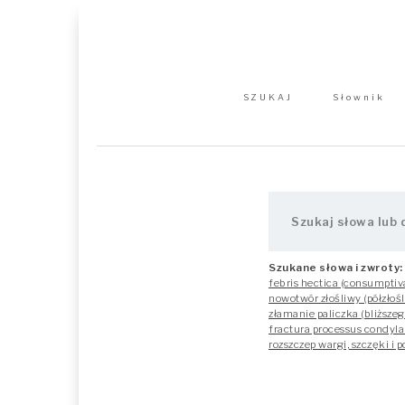
SZUKAJ
Słownik
Szukane słowa i zwroty:
febris hectica (consumptiv
nowotwór złośliwy (półzłoś
złamanie paliczka (bliższe
fractura processus condyla
rozszczep wargi, szczęki i 