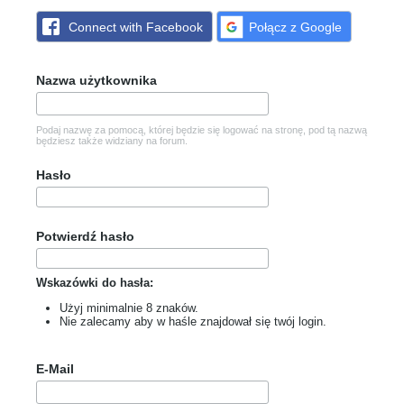
Connect with Facebook
Połącz z Google
Nazwa użytkownika
Podaj nazwę za pomocą, której będzie się logować na stronę, pod tą nazwą
będziesz także widziany na forum.
Hasło
Potwierdź hasło
Wskazówki do hasła:
Użyj minimalnie 8 znaków.
Nie zalecamy aby w haśle znajdował się twój login.
E-Mail