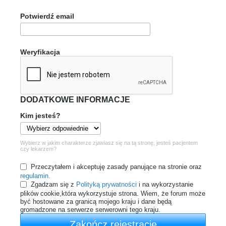
Potwierdź email
Weryfikacja
DODATKOWE INFORMACJE
Kim jesteś?
Wybierz w jakim charakterze zjawiasz się na tą stronę, jesteś pacjentem
czy lekarzem?
Przeczytałem i akceptuję zasady panujące na stronie oraz
regulamin.
Zgadzam się z
Polityką prywatności
i na wykorzystanie
plików cookie,która wykorzystuje strona. Wiem, że forum może
być hostowane za granicą mojego kraju i dane będą
gromadzone na serwerze serwerowni tego kraju.
Zakończ rejestrację