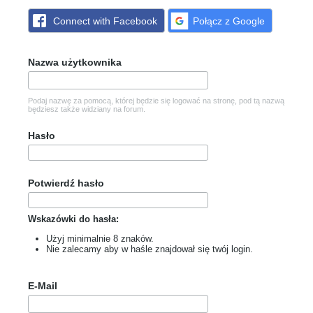
Connect with Facebook
Połącz z Google
Nazwa użytkownika
Podaj nazwę za pomocą, której będzie się logować na stronę, pod tą nazwą
będziesz także widziany na forum.
Hasło
Potwierdź hasło
Wskazówki do hasła:
Użyj minimalnie 8 znaków.
Nie zalecamy aby w haśle znajdował się twój login.
E-Mail