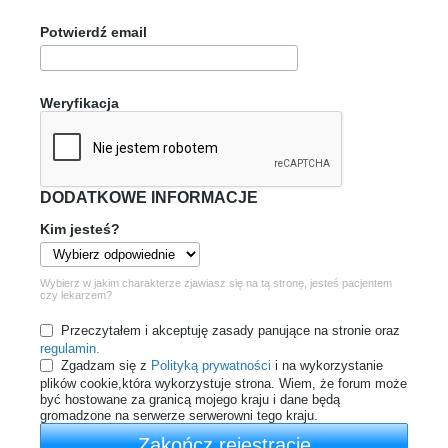
Potwierdź email
Weryfikacja
DODATKOWE INFORMACJE
Kim jesteś?
Wybierz w jakim charakterze zjawiasz się na tą stronę, jesteś pacjentem
czy lekarzem?
Przeczytałem i akceptuję zasady panujące na stronie oraz
regulamin.
Zgadzam się z
Polityką prywatności
i na wykorzystanie
plików cookie,która wykorzystuje strona. Wiem, że forum może
być hostowane za granicą mojego kraju i dane będą
gromadzone na serwerze serwerowni tego kraju.
Zakończ rejestrację