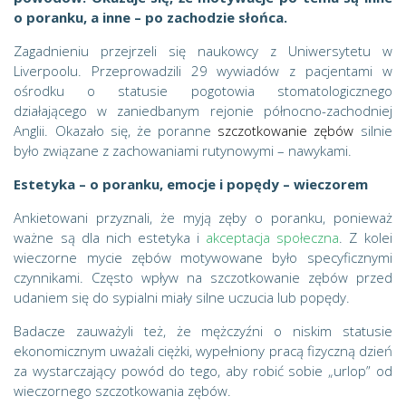
o poranku, a inne – po zachodzie słońca.
Zagadnieniu przejrzeli się naukowcy z Uniwersytetu w
Liverpoolu. Przeprowadzili 29 wywiadów z pacjentami w
ośrodku o statusie pogotowia stomatologicznego
działającego w zaniedbanym rejonie północno-zachodniej
Anglii. Okazało się, że poranne
szczotkowanie zębów
silnie
było związane z zachowaniami rutynowymi – nawykami.
Estetyka – o poranku, emocje i popędy – wieczorem
Ankietowani przyznali, że myją zęby o poranku, ponieważ
ważne są dla nich estetyka i
akceptacja społeczna
. Z kolei
wieczorne mycie zębów motywowane było specyficznymi
czynnikami. Często wpływ na szczotkowanie zębów przed
udaniem się do sypialni miały silne uczucia lub popędy.
Badacze zauważyli też, że mężczyźni o niskim statusie
ekonomicznym uważali ciężki, wypełniony pracą fizyczną dzień
za wystarczający powód do tego, aby robić sobie „urlop” od
wieczornego szczotkowania zębów.