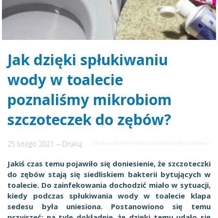
Jak dzięki spłukiwaniu
wody w toalecie
poznaliśmy mikrobiom
szczoteczek do zębów?
25 lutego 2021
---
Drukuj
Jakiś czas temu pojawiło się doniesienie, że szczoteczki
do zębów stają się siedliskiem bakterii bytujących w
toalecie. Do zainfekowania dochodzić miało w sytuacji,
kiedy podczas spłukiwania wody w toalecie klapa
sedesu była uniesiona. Postanowiono się temu
przyjrzeć; na tyle dokładnie, że dzięki temu udało się