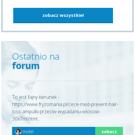
zobacz wszystkie!
Ostatnio na
forum
To jest fajny kierunek -
https://www.fryzomania.pl/cece-med-prevent-hair-
loss-ampulki-przeciw-wypadaniu-wlosow-
30x7ml.html...
midel
zobacz