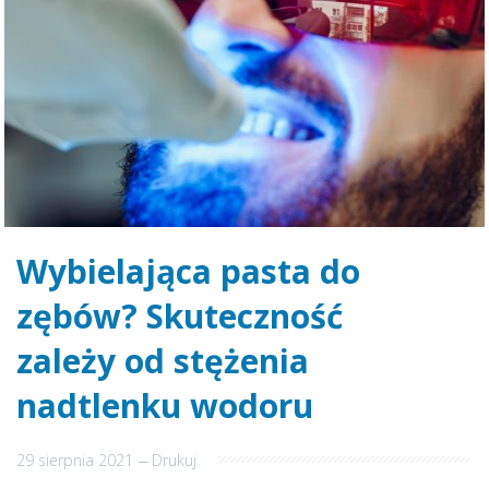
Wybielająca pasta do
zębów? Skuteczność
zależy od stężenia
nadtlenku wodoru
29 sierpnia 2021
---
Drukuj