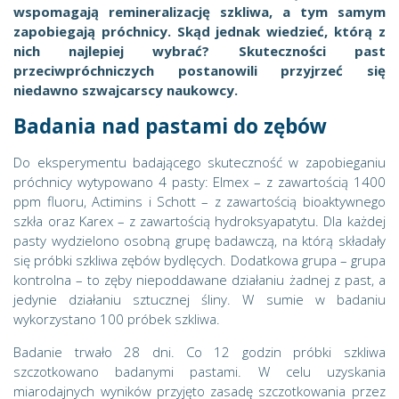
wspomagają remineralizację szkliwa, a tym samym
zapobiegają próchnicy. Skąd jednak wiedzieć, którą z
nich najlepiej wybrać? Skuteczności past
przeciwpróchniczych postanowili przyjrzeć się
niedawno szwajcarscy naukowcy.
Badania nad pastami do zębów
Do eksperymentu badającego skuteczność w zapobieganiu
próchnicy wytypowano 4 pasty: Elmex – z zawartością 1400
ppm fluoru, Actimins i Schott – z zawartością bioaktywnego
szkła oraz Karex – z zawartością hydroksyapatytu. Dla każdej
pasty wydzielono osobną grupę badawczą, na którą składały
się próbki szkliwa zębów bydlęcych. Dodatkowa grupa – grupa
kontrolna – to zęby niepoddawane działaniu żadnej z past, a
jedynie działaniu sztucznej śliny. W sumie w badaniu
wykorzystano 100 próbek szkliwa.
Badanie trwało 28 dni. Co 12 godzin próbki szkliwa
szczotkowano badanymi pastami. W celu uzyskania
miarodajnych wyników przyjęto zasadę szczotkowania przez