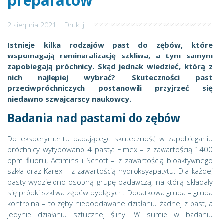
preparatów
2 sierpnia 2021
---
Drukuj
Istnieje kilka rodzajów past do zębów, które
wspomagają remineralizację szkliwa, a tym samym
zapobiegają próchnicy. Skąd jednak wiedzieć, którą z
nich najlepiej wybrać? Skuteczności past
przeciwpróchniczych postanowili przyjrzeć się
niedawno szwajcarscy naukowcy.
Badania nad pastami do zębów
Do eksperymentu badającego skuteczność w zapobieganiu
próchnicy wytypowano 4 pasty: Elmex – z zawartością 1400
ppm fluoru, Actimins i Schott – z zawartością bioaktywnego
szkła oraz Karex – z zawartością hydroksyapatytu. Dla każdej
pasty wydzielono osobną grupę badawczą, na którą składały
się próbki szkliwa zębów bydlęcych. Dodatkowa grupa – grupa
kontrolna – to zęby niepoddawane działaniu żadnej z past, a
jedynie działaniu sztucznej śliny. W sumie w badaniu