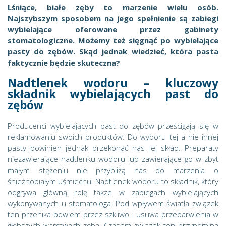
Lśniące, białe zęby to marzenie wielu osób.
Najszybszym sposobem na jego spełnienie są zabiegi
wybielające oferowane przez gabinety
stomatologiczne. Możemy też sięgnąć po wybielające
pasty do zębów. Skąd jednak wiedzieć, która pasta
faktycznie będzie skuteczna?
Nadtlenek wodoru – kluczowy
składnik wybielających past do
zębów
Producenci wybielających past do zębów prześcigają się w
reklamowaniu swoich produktów. Do wyboru tej a nie innej
pasty powinien jednak przekonać nas jej skład. Preparaty
niezawierające nadtlenku wodoru lub zawierające go w zbyt
małym stężeniu nie przybliżą nas do marzenia o
śnieżnobiałym uśmiechu. Nadtlenek wodoru to składnik, który
odgrywa główną rolę także w zabiegach wybielających
wykonywanych u stomatologa. Pod wpływem światła związek
ten przenika bowiem przez szkliwo i usuwa przebarwienia w
głębszych warstwach zęba. Czasem związek ten przypomina