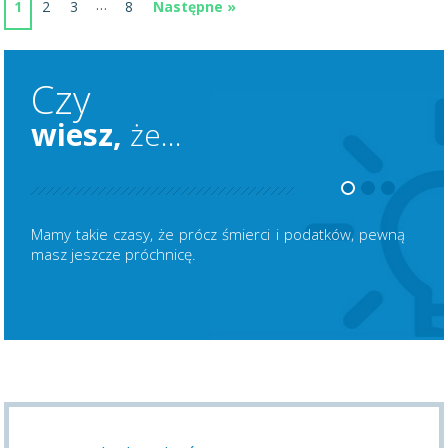
…
1
2
3
8
Następne »
Czy
wiesz,
że...
Mamy takie czasy, że prócz śmierci i podatków, pewną
masz jeszcze próchnicę.