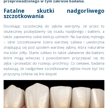
przeprowadzonego w tym zakresie badania.
Fatalne skutki nadgorliwego
szczotkowania
Dociskając szczoteczkę do zębów wierzymy, że przez to
skuteczniej pozbędziemy się osadu nazębnego i bakterii, a
także zapewnimy sobie bielszy uśmiech. Nic bardziej mylnego
– silne szczotkowanie ściera warstwę szkliwa i uwidocznia
znajdującą się pod spodem warstwę zębiny, która naturalnie
ma kolor żółty. Starte szkliwo to także ułatwienie dla bakterii,
które mogą wówczas z powodzeniem przyczepiać się do
zęba i prowadzić do rozwoju próchnicy. Co ciekawe, badania
wykazują, że nadgorliwe szczotkowanie zębów może być też
przyczyną cofania się linii dziąseł.