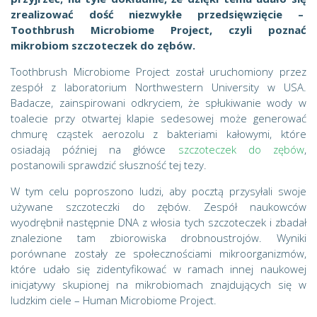
zrealizować dość niezwykłe przedsięwzięcie –
Toothbrush Microbiome Project, czyli poznać
mikrobiom szczoteczek do zębów.
Toothbrush Microbiome Project został uruchomiony przez
zespół z laboratorium Northwestern University w USA.
Badacze, zainspirowani odkryciem, że spłukiwanie wody w
toalecie przy otwartej klapie sedesowej może generować
chmurę cząstek aerozolu z bakteriami kałowymi, które
osiadają później na główce
szczoteczek do zębów
,
postanowili sprawdzić słuszność tej tezy.
W tym celu poproszono ludzi, aby pocztą przysyłali swoje
używane szczoteczki do zębów. Zespół naukowców
wyodrębnił następnie DNA z włosia tych szczoteczek i zbadał
znalezione tam zbiorowiska drobnoustrojów. Wyniki
porównane zostały ze społecznościami mikroorganizmów,
które udało się zidentyfikować w ramach innej naukowej
inicjatywy skupionej na mikrobiomach znajdujących się w
ludzkim ciele – Human Microbiome Project.