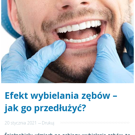
Efekt wybielania zębów –
jak go przedłużyć?
20 stycznia 2021
---
Drukuj
Śnieżnobiały uśmiech po zabiegu wybielania zębów to