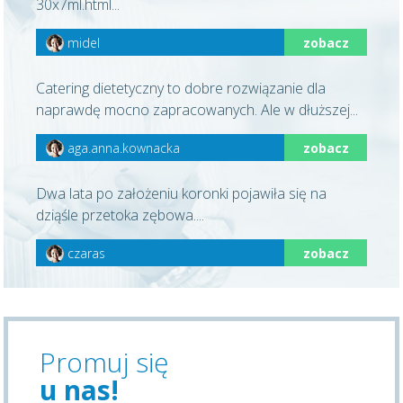
30x7ml.html...
midel
zobacz
Catering dietetyczny to dobre rozwiązanie dla
naprawdę mocno zapracowanych. Ale w dłuższej...
aga.anna.kownacka
zobacz
Dwa lata po założeniu koronki pojawiła się na
dziąśle przetoka zębowa....
czaras
zobacz
Promuj się
u nas!