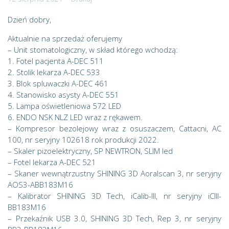
Dzień dobry,
Aktualnie na sprzedaż oferujemy
– Unit stomatologiczny, w skład którego wchodzą:
1. Fotel pacjenta A-DEC 511
2. Stolik lekarza A-DEC 533
3. Blok spluwaczki A-DEC 461
4. Stanowisko asysty A-DEC 551
5. Lampa oświetleniowa 572 LED
6. ENDO NSK NLZ LED wraz z rękawem.
– Kompresor bezolejowy wraz z osuszaczem, Cattacni, AC
100, nr seryjny 102618 rok produkcji 2022.
– Skaler pizoelektryczny, SP NEWTRON, SLIM led
– Fotel lekarza A-DEC 521
– Skaner wewnątrzustny SHINING 3D Aoralscan 3, nr seryjny
AOS3-ABB183M16
– Kalibrator SHINING 3D Tech, iCalib-III, nr seryjny iCIII-
BB183M16
– Przekaźnik USB 3.0, SHINING 3D Tech, Rep 3, nr seryjny