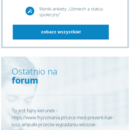
Wyniki ankiety „Uśmiech a status
społeczny”
zobacz wszystkie!
Ostatnio na
forum
To jest fajny kierunek -
https://www.fryzomania.pl/cece-med-prevent-hair-
loss-ampulki-przeciw-wypadaniu-wlosow-