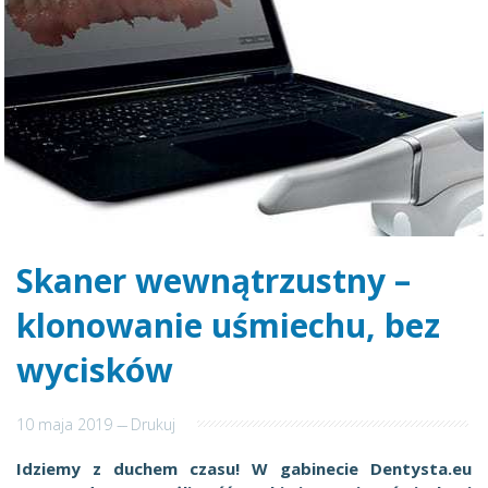
Skaner wewnątrzustny –
klonowanie uśmiechu, bez
wycisków
10 maja 2019
---
Drukuj
Idziemy z duchem czasu! W gabinecie Dentysta.eu