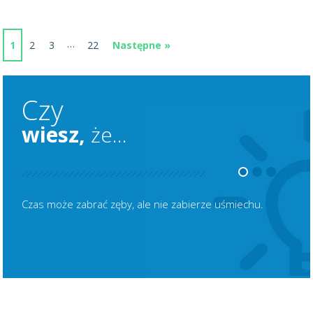
…
1
2
3
22
Następne »
Czy
wiesz,
że...
Czas może zabrać zęby, ale nie zabierze uśmiechu.