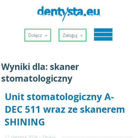
Dołącz
Zaloguj
Wyniki dla:
skaner
stomatologiczny
Unit stomatologiczny A-
DEC 511 wraz ze skanerem
SHINING
12 sierpnia 2024
---
Drukuj