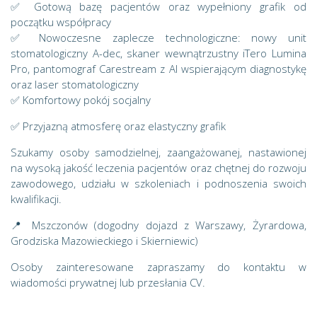
✅ Gotową bazę pacjentów oraz wypełniony grafik od
początku współpracy
✅ Nowoczesne zaplecze technologiczne: nowy unit
stomatologiczny A-dec, skaner wewnątrzustny iTero Lumina
Pro, pantomograf Carestream z AI wspierającym diagnostykę
oraz laser stomatologiczny
✅ Komfortowy pokój socjalny
✅ Przyjazną atmosferę oraz elastyczny grafik
Szukamy osoby samodzielnej, zaangażowanej, nastawionej
na wysoką jakość leczenia pacjentów oraz chętnej do rozwoju
zawodowego, udziału w szkoleniach i podnoszenia swoich
kwalifikacji.
📍 Mszczonów (dogodny dojazd z Warszawy, Żyrardowa,
Grodziska Mazowieckiego i Skierniewic)
Osoby zainteresowane zapraszamy do kontaktu w
wiadomości prywatnej lub przesłania CV.