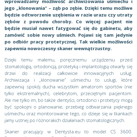
wprowadzamy możliwość archiwizowania uśmiechu i
jego „klonowania” – ząb po zębie. Dzięki temu możliwe
będzie odtworzenie uzębienia w razie urazu czy utraty
zębów z powodu choroby. Co więcej: pacjent nie
będzie musiał nawet fatygować się do gabinetu, aby
zamówić sobie nowy uśmiech. Pojawi się tam jedynie
po odbiór pracy protetycznej. Tak wielkie możliwości
zapewnia nowoczesny skaner wewnątrzustny.
Dzięki temu małemu, poręcznemu urządzeniu przed
stomatologią, ortodoncją, protetyką i implantologią otwarły się
drzwi do realizacji całkowicie innowacyjnych usług.
Archiwizacja i „klonowanie” uśmiechu to usługi, które
zapewnią spokój ducha wszystkim amatorom sportów (nie
tylko ekstremalnych), celebrytom, przeciętnym pacjentom.
Ale nie tylko im, bo także dentyści, ortodonci i protetycy mogą
być spokojni o planowanie, przebieg odtwarzania pięknego
uśmiechu oraz monitorowanie tego, co dzieje się w tkankach
jamy ustnej po różnorakich działaniach stomatologicznych.
Skaner pracujący w Dentysta.eu to model CS 3600.